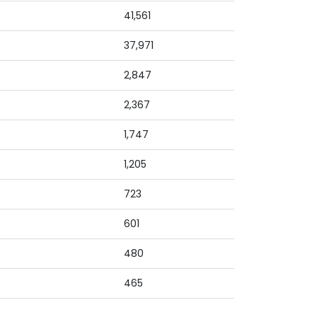
41,561
37,971
2,847
2,367
1,747
1,205
723
601
480
465