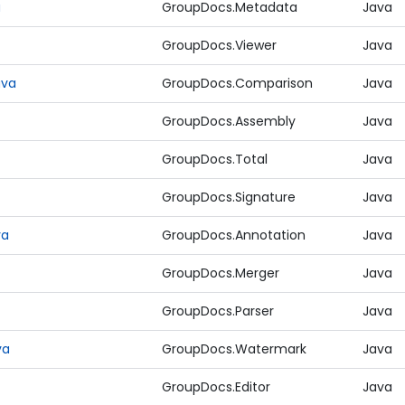
a
GroupDocs.Metadata
Java
GroupDocs.Viewer
Java
ava
GroupDocs.Comparison
Java
GroupDocs.Assembly
Java
GroupDocs.Total
Java
GroupDocs.Signature
Java
va
GroupDocs.Annotation
Java
GroupDocs.Merger
Java
GroupDocs.Parser
Java
va
GroupDocs.Watermark
Java
GroupDocs.Editor
Java