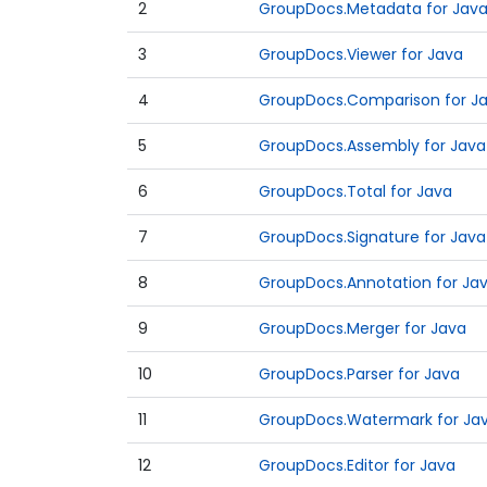
2
GroupDocs.Metadata for Jav
3
GroupDocs.Viewer for Java
4
GroupDocs.Comparison for J
5
GroupDocs.Assembly for Java
6
GroupDocs.Total for Java
7
GroupDocs.Signature for Java
8
GroupDocs.Annotation for Ja
9
GroupDocs.Merger for Java
10
GroupDocs.Parser for Java
11
GroupDocs.Watermark for Ja
12
GroupDocs.Editor for Java