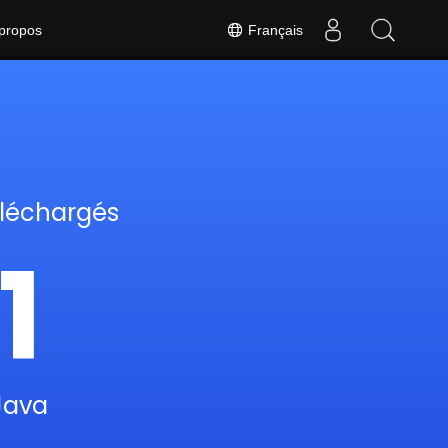
Français
propos
éléchargés
1
Java