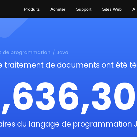
Produits
Acheter
Support
Sites Web
À 
s de programmation
Java
e traitement de documents ont été t
1,636,30
aires du langage de programmation 