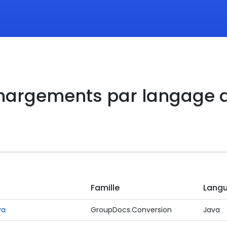
échargements par langage
Famille
Lang
va
GroupDocs.Conversion
Java