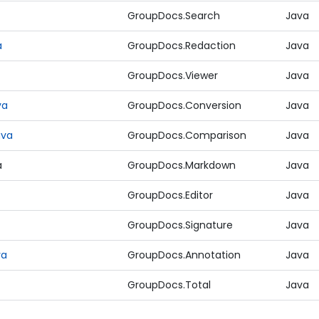
GroupDocs.Search
Java
a
GroupDocs.Redaction
Java
GroupDocs.Viewer
Java
va
GroupDocs.Conversion
Java
ava
GroupDocs.Comparison
Java
a
GroupDocs.Markdown
Java
GroupDocs.Editor
Java
GroupDocs.Signature
Java
va
GroupDocs.Annotation
Java
GroupDocs.Total
Java